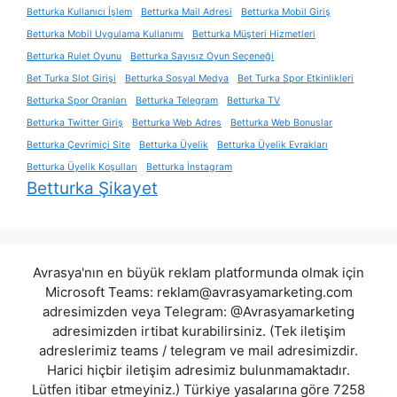
Betturka Kullanıcı İşlem
Betturka Mail Adresi
Betturka Mobil Giriş
Betturka Mobil Uygulama Kullanımı
Betturka Müşteri Hizmetleri
Betturka Rulet Oyunu
Betturka Sayısız Oyun Seçeneği
Bet Turka Slot Girişi
Betturka Sosyal Medya
Bet Turka Spor Etkinlikleri
Betturka Spor Oranları
Betturka Telegram
Betturka TV
Betturka Twitter Giriş
Betturka Web Adres
Betturka Web Bonuslar
Betturka Çevrimiçi Site
Betturka Üyelik
Betturka Üyelik Evrakları
Betturka Üyelik Koşulları
Betturka İnstagram
Betturka Şikayet
Avrasya'nın en büyük reklam platformunda olmak için
Microsoft Teams:
reklam@avrasyamarketing.com
adresimizden veya Telegram: @Avrasyamarketing
adresimizden irtibat kurabilirsiniz. (Tek iletişim
adreslerimiz teams / telegram ve mail adresimizdir.
Harici hiçbir iletişim adresimiz bulunmamaktadır.
Lütfen itibar etmeyiniz.) Türkiye yasalarına göre 7258