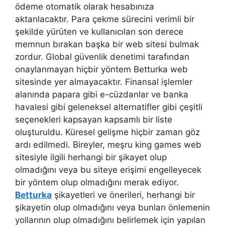
ödeme otomatik olarak hesabınıza
aktarılacaktır. Para çekme sürecini verimli bir
şekilde yürüten ve kullanıcıları son derece
memnun bırakan başka bir web sitesi bulmak
zordur. Global güvenlik denetimi tarafından
onaylanmayan hiçbir yöntem Betturka web
sitesinde yer almayacaktır. Finansal işlemler
alanında papara gibi e-cüzdanlar ve banka
havalesi gibi geleneksel alternatifler gibi çeşitli
seçenekleri kapsayan kapsamlı bir liste
oluşturuldu. Küresel gelişme hiçbir zaman göz
ardı edilmedi. Bireyler, meşru king games web
sitesiyle ilgili herhangi bir şikayet olup
olmadığını veya bu siteye erişimi engelleyecek
bir yöntem olup olmadığını merak ediyor.
Betturka
şikayetleri ve önerileri, herhangi bir
şikayetin olup olmadığını veya bunları önlemenin
yollarının olup olmadığını belirlemek için yapılan