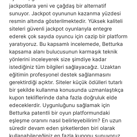
jackpotlara yeni ve çağdaş bir alternatif
sunuyor. Jackpot oyununun kazanma yüzdesi
resmin altında gösterilmektedir. Yüksek kaliteli
siteleri güvenli jackpot oyunlarıyla entegre
ederek çok sayıda oyuncu için cazip bir platform
yaratıyoruz. Bu kapsamlı incelemede, Betturka
kapsama alanı bulucusunun karmaşık teknik
yönlerini inceleyerek size şimdiye kadar
istediğiniz tüm bilgileri sağlayacağız. Uzaktan
eğitimin profesyonel destek sağlanmasını
gerektirdiği açıktır. Siteler küçük ödülleri tutarlı
bir şekilde kullanma konusunda uzmanlaştıkça
kupon tekliflerinde daha fazla doğruluk elde
edeceklerdir. Uygunluğunu sağlamak için
Betturka patentli bir oyun platformundaki
eşleşme oranını nasıl belirleyebilirim? En uzun
süredir devam eden şirketlerden biri olarak
kullanabileceğiniz en fazla kuponu sunuyoruz.