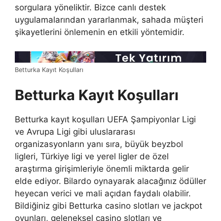
sorgulara yöneliktir. Bizce canlı destek
uygulamalarından yararlanmak, sahada müşteri
şikayetlerini önlemenin en etkili yöntemidir.
Betturka Kayıt Koşulları
Betturka Kayıt Koşulları
Betturka kayıt koşulları UEFA Şampiyonlar Ligi
ve Avrupa Ligi gibi uluslararası
organizasyonların yanı sıra, büyük beyzbol
ligleri, Türkiye ligi ve yerel ligler de özel
araştırma girişimleriyle önemli miktarda gelir
elde ediyor. Bilardo oynayarak alacağınız ödüller
heyecan verici ve mali açıdan faydalı olabilir.
Bildiğiniz gibi Betturka casino slotları ve jackpot
oyunları, geleneksel casino slotları ve