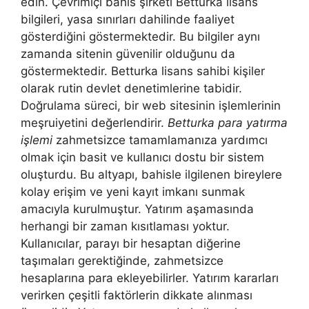
edin. Çevrimiçi bahis şirketi Betturka lisans
bilgileri, yasa sınırları dahilinde faaliyet
gösterdiğini göstermektedir. Bu bilgiler aynı
zamanda sitenin güvenilir olduğunu da
göstermektedir. Betturka lisans sahibi kişiler
olarak rutin devlet denetimlerine tabidir.
Doğrulama süreci, bir web sitesinin işlemlerinin
meşruiyetini değerlendirir.
Betturka para yatırma
işlemi
zahmetsizce tamamlamanıza yardımcı
olmak için basit ve kullanıcı dostu bir sistem
oluşturdu. Bu altyapı, bahisle ilgilenen bireylere
kolay erişim ve yeni kayıt imkanı sunmak
amacıyla kurulmuştur. Yatırım aşamasında
herhangi bir zaman kısıtlaması yoktur.
Kullanıcılar, parayı bir hesaptan diğerine
taşımaları gerektiğinde, zahmetsizce
hesaplarına para ekleyebilirler. Yatırım kararları
verirken çeşitli faktörlerin dikkate alınması