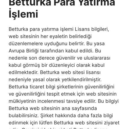
Betturka Para Yatırma
İşlemi
Betturka para yatırma işlemi Lisans bilgileri,
web sitesinin her eyaletin belirlediği
düzenlemelere uyduğunu belirtir. Bu yasa
Avrupa Birliği tarafından kabul edildi. Bu
nedenle son derece güvenilir ve uluslararası
kabul görmüş bir düzenleyici olarak kabul
edilmektedir. Betturka web sitesi lisansı
nedeniyle yasal olarak yetkilendirilmiştir.
Betturka ticaret bilgi şirketlerinin güvenilirliğini
ve güvenilirliğini tespit etmek için web sitesinin
mülkiyetinin incelenmesi tavsiye edilir. Bu bilgiyi
Betturka web sitesinin ana sayfasında
bulabilirsiniz. Şirket hakkında daha fazla bilgi
edinmek için lütfen Betturka web sitesini ziyaret