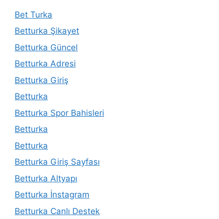
Bet Turka
Betturka Şikayet
Betturka Güncel
Betturka Adresi
Betturka Giriş
Betturka
Betturka Spor Bahisleri
Betturka
Betturka
Betturka Giriş Sayfası
Betturka Altyapı
Betturka İnstagram
Betturka Canlı Destek