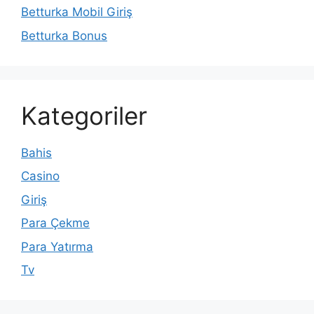
Betturka Mobil Giriş
Betturka Bonus
Kategoriler
Bahis
Casino
Giriş
Para Çekme
Para Yatırma
Tv