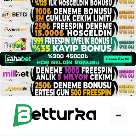
İçeriğe
atla
Menü