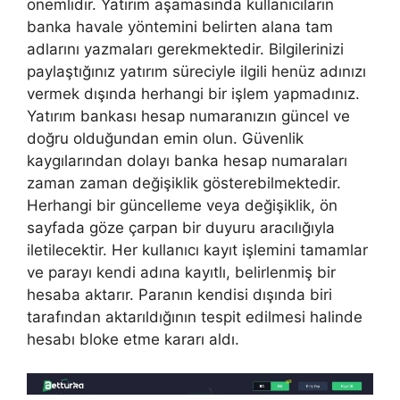
önemlidir. Yatırım aşamasında kullanıcıların
banka havale yöntemini belirten alana tam
adlarını yazmaları gerekmektedir. Bilgilerinizi
paylaştığınız yatırım süreciyle ilgili henüz adınızı
vermek dışında herhangi bir işlem yapmadınız.
Yatırım bankası hesap numaranızın güncel ve
doğru olduğundan emin olun. Güvenlik
kaygılarından dolayı banka hesap numaraları
zaman zaman değişiklik gösterebilmektedir.
Herhangi bir güncelleme veya değişiklik, ön
sayfada göze çarpan bir duyuru aracılığıyla
iletilecektir. Her kullanıcı kayıt işlemini tamamlar
ve parayı kendi adına kayıtlı, belirlenmiş bir
hesaba aktarır. Paranın kendisi dışında biri
tarafından aktarıldığının tespit edilmesi halinde
hesabı bloke etme kararı aldı.