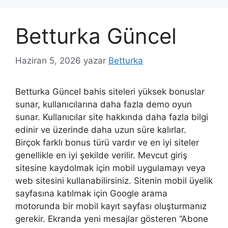
Betturka Güncel
Haziran 5, 2026
yazar
Betturka
Betturka Güncel bahis siteleri yüksek bonuslar
sunar, kullanıcılarına daha fazla demo oyun
sunar. Kullanıcılar site hakkında daha fazla bilgi
edinir ve üzerinde daha uzun süre kalırlar.
Birçok farklı bonus türü vardır ve en iyi siteler
genellikle en iyi şekilde verilir. Mevcut giriş
sitesine kaydolmak için mobil uygulamayı veya
web sitesini kullanabilirsiniz. Sitenin mobil üyelik
sayfasına katılmak için Google arama
motorunda bir mobil kayıt sayfası oluşturmanız
gerekir. Ekranda yeni mesajlar gösteren “Abone