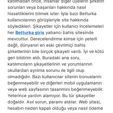
katılmadan önce, insanlar diğer üyelerin şirketin
sorunları veya başarıları hakkında nasıl
hissettiklerini bilmek ister. İşte bazı Betturka
kullanıcılarının görüşleriyle site hakkında
söyledikleri. Şikayetler için kullanıcı incelemeleri
her
Betturka giriş
yabancı bahis sitesinde
mevcuttur. Derecelendirme kimse için yeterli
değil, dünyanın en eski çevrimiçi bahis
şirketlerinin bile birçok şikayeti vardı. İyi ve kötü
geri bildirim aldı. Buradaki ana soru,
katılımcıların şikayetlerinin ve yorumlarının
okullardan ayrılma sorunu ile ilgili olup
olmadığıdır. Bazı kullanıcılar sitenin bonuslarını
beğenmeyebilir ve diğerleri mobil uygulamanın
veya web sayfasının tasarımını beğenmeyebilir.
Yeterince yardım alamıyor. Bu tür şikayetler
doğaldır. Asıl sorun, paramı aldılar. Web sitesi,
hesabın neden kapalı olduğu veya nasıl ödeme