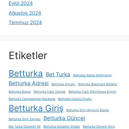
Eylül 2024
Ağustos 2024
Temmuz 2024
Etiketler
Betturka
Bet Turka
Betturka Adres Değişikliği
Betturka Adresi
Betturka Altyapı
Betturka Blackjack Bölümü
Betturka Bonus
Betturka Canlı Destek
Betturka Canlı Etkinliklere Erişim
Betturka Casinolardan Kazanma
Betturka Casino Oyunu
Betturka Giriş
Betturka Giriş Bilgisini Bulma
Betturka Güncel
Betturka Giriş Sayfası
Bet Turka Güvenilir Mi
Betturka Güvenilir Siteler
Betturka Güvenli Giriş