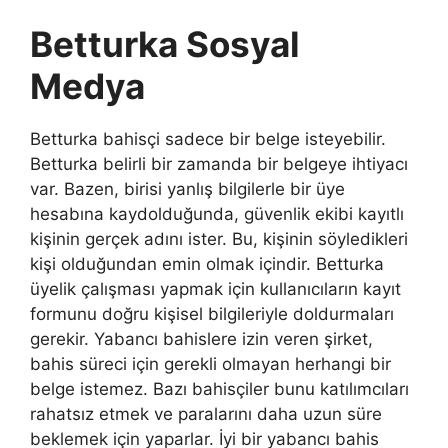
Betturka Sosyal
Medya
Betturka bahisçi sadece bir belge isteyebilir.
Betturka belirli bir zamanda bir belgeye ihtiyacı
var. Bazen, birisi yanlış bilgilerle bir üye
hesabına kaydolduğunda, güvenlik ekibi kayıtlı
kişinin gerçek adını ister. Bu, kişinin söyledikleri
kişi olduğundan emin olmak içindir. Betturka
üyelik çalışması yapmak için kullanıcıların kayıt
formunu doğru kişisel bilgileriyle doldurmaları
gerekir. Yabancı bahislere izin veren şirket,
bahis süreci için gerekli olmayan herhangi bir
belge istemez. Bazı bahisçiler bunu katılımcıları
rahatsız etmek ve paralarını daha uzun süre
beklemek için yaparlar. İyi bir yabancı bahis