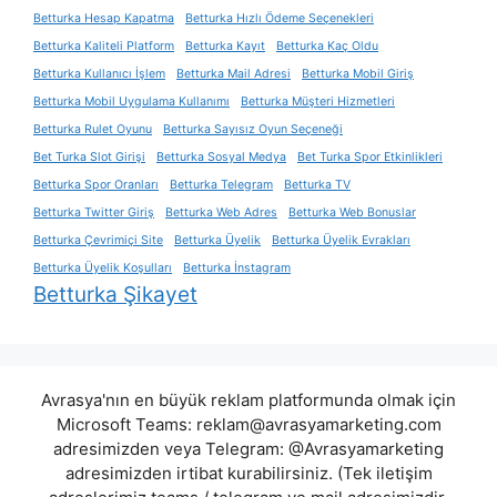
Betturka Hesap Kapatma
Betturka Hızlı Ödeme Seçenekleri
Betturka Kaliteli Platform
Betturka Kayıt
Betturka Kaç Oldu
Betturka Kullanıcı İşlem
Betturka Mail Adresi
Betturka Mobil Giriş
Betturka Mobil Uygulama Kullanımı
Betturka Müşteri Hizmetleri
Betturka Rulet Oyunu
Betturka Sayısız Oyun Seçeneği
Bet Turka Slot Girişi
Betturka Sosyal Medya
Bet Turka Spor Etkinlikleri
Betturka Spor Oranları
Betturka Telegram
Betturka TV
Betturka Twitter Giriş
Betturka Web Adres
Betturka Web Bonuslar
Betturka Çevrimiçi Site
Betturka Üyelik
Betturka Üyelik Evrakları
Betturka Üyelik Koşulları
Betturka İnstagram
Betturka Şikayet
Avrasya'nın en büyük reklam platformunda olmak için
Microsoft Teams:
reklam@avrasyamarketing.com
adresimizden veya Telegram: @Avrasyamarketing
adresimizden irtibat kurabilirsiniz. (Tek iletişim