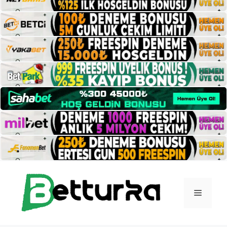
İçeriğe
atla
Menü