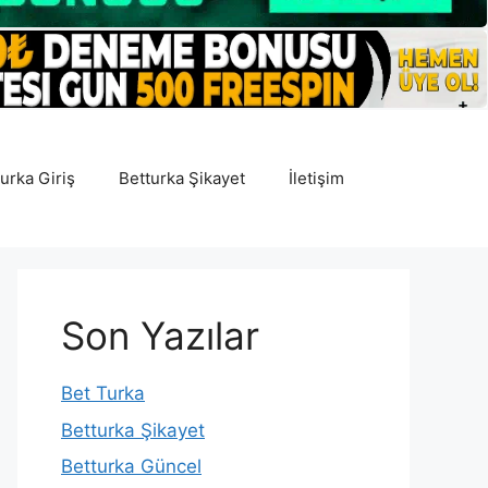
urka Giriş
Betturka Şikayet
İletişim
Son Yazılar
Bet Turka
Betturka Şikayet
Betturka Güncel