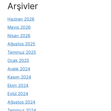
Arşivler
Haziran 2026
Mayıs 2026
Nisan 2026
Ağustos 2025
Temmuz 2025
Ocak 2025
Aralık 2024
Kasım 2024
Ekim 2024
Eylül 2024
Ağustos 2024
Temmuz 2024