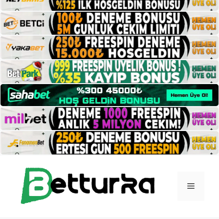
İçeriğe
atla
Menü