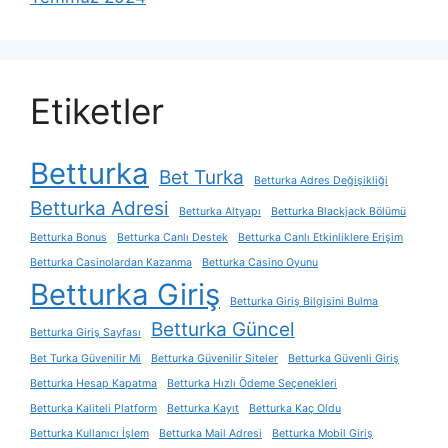
Etiketler
Betturka
Bet Turka
Betturka Adres Değişikliği
Betturka Adresi
Betturka Altyapı
Betturka Blackjack Bölümü
Betturka Bonus
Betturka Canlı Destek
Betturka Canlı Etkinliklere Erişim
Betturka Casinolardan Kazanma
Betturka Casino Oyunu
Betturka Giriş
Betturka Giriş Bilgisini Bulma
Betturka Güncel
Betturka Giriş Sayfası
Bet Turka Güvenilir Mi
Betturka Güvenilir Siteler
Betturka Güvenli Giriş
Betturka Hesap Kapatma
Betturka Hızlı Ödeme Seçenekleri
Betturka Kaliteli Platform
Betturka Kayıt
Betturka Kaç Oldu
Betturka Kullanıcı İşlem
Betturka Mail Adresi
Betturka Mobil Giriş