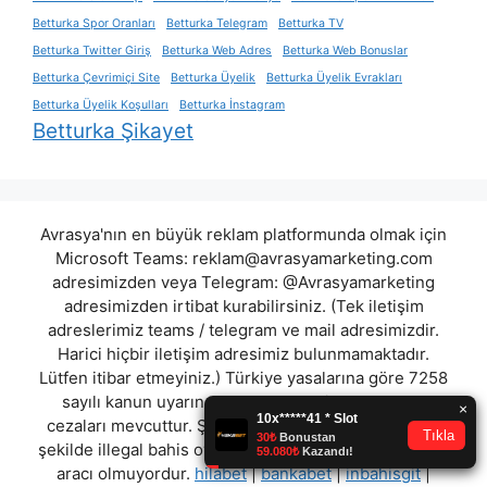
Betturka Spor Oranları
Betturka Telegram
Betturka TV
Betturka Twitter Giriş
Betturka Web Adres
Betturka Web Bonuslar
Betturka Çevrimiçi Site
Betturka Üyelik
Betturka Üyelik Evrakları
Betturka Üyelik Koşulları
Betturka İnstagram
Betturka Şikayet
Avrasya'nın en büyük reklam platformunda olmak için
Microsoft Teams:
reklam@avrasyamarketing.com
adresimizden veya Telegram: @Avrasyamarketing
adresimizden irtibat kurabilirsiniz. (Tek iletişim
adreslerimiz teams / telegram ve mail adresimizdir.
Harici hiçbir iletişim adresimiz bulunmamaktadır.
Lütfen itibar etmeyiniz.) Türkiye yasalarına göre 7258
sayılı kanun uyarınca yasa dışı bahis oynamanın
cezaları mevcuttur. Şu an bulunduğunuz site hiç bir
şekilde illegal bahis oyunları oynatmıyor ve oynamaya
aracı olmuyordur.
hilabet
|
bankabet
|
inbahisgit
|