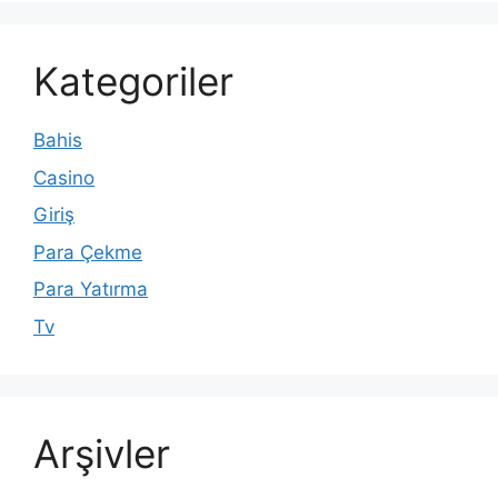
Kategoriler
Bahis
Casino
Giriş
Para Çekme
Para Yatırma
Tv
Arşivler