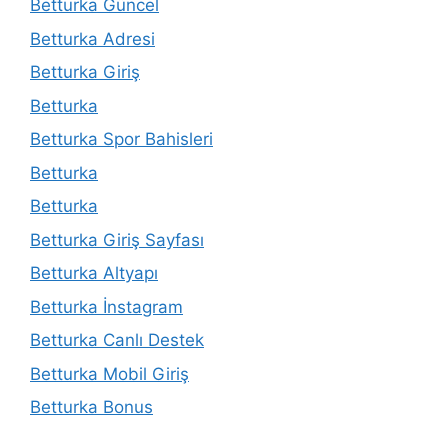
Betturka Güncel
Betturka Adresi
Betturka Giriş
Betturka
Betturka Spor Bahisleri
Betturka
Betturka
Betturka Giriş Sayfası
Betturka Altyapı
Betturka İnstagram
Betturka Canlı Destek
Betturka Mobil Giriş
Betturka Bonus