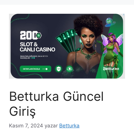
Betturka Güncel
Giriş
Kasım 7, 2024
yazar
Betturka