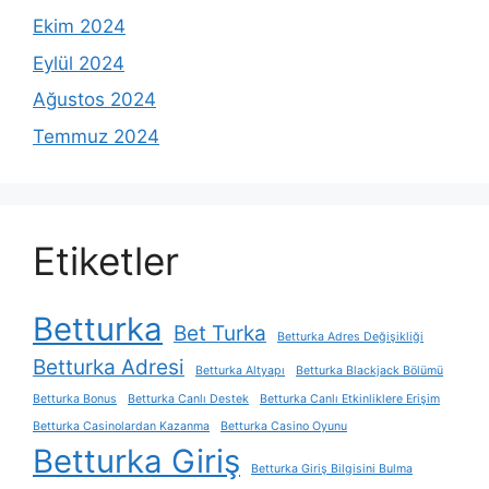
Ekim 2024
Eylül 2024
Ağustos 2024
Temmuz 2024
Etiketler
Betturka
Bet Turka
Betturka Adres Değişikliği
Betturka Adresi
Betturka Altyapı
Betturka Blackjack Bölümü
Betturka Bonus
Betturka Canlı Destek
Betturka Canlı Etkinliklere Erişim
Betturka Casinolardan Kazanma
Betturka Casino Oyunu
Betturka Giriş
Betturka Giriş Bilgisini Bulma