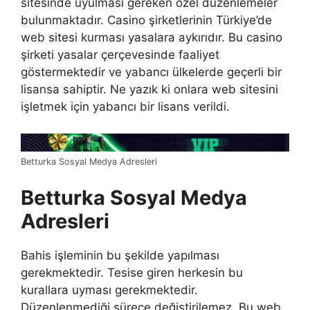
sitesinde uyulması gereken özel düzenlemeler
bulunmaktadır. Casino şirketlerinin Türkiye’de
web sitesi kurması yasalara aykırıdır. Bu casino
şirketi yasalar çerçevesinde faaliyet
göstermektedir ve yabancı ülkelerde geçerli bir
lisansa sahiptir. Ne yazık ki onlara web sitesini
işletmek için yabancı bir lisans verildi.
Betturka Sosyal Medya Adresleri
Betturka Sosyal Medya
Adresleri
Bahis işleminin bu şekilde yapılması
gerekmektedir. Tesise giren herkesin bu
kurallara uyması gerekmektedir.
Düzenlenmediği sürece değiştirilemez. Bu web