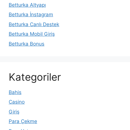
Betturka Altyapı
Betturka İnstagram
Betturka Canlı Destek
Betturka Mobil Giriş
Betturka Bonus
Kategoriler
Bahis
Casino
Giriş
Para Çekme