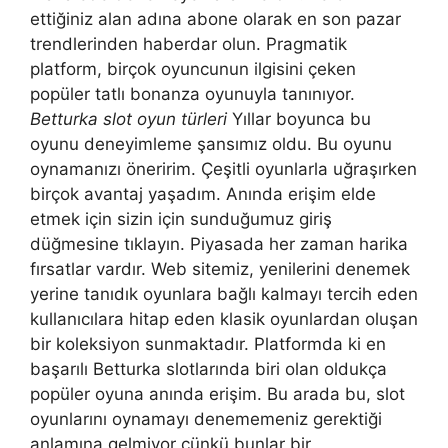
ettiğiniz alan adına abone olarak en son pazar
trendlerinden haberdar olun. Pragmatik
platform, birçok oyuncunun ilgisini çeken
popüler tatlı bonanza oyunuyla tanınıyor.
Betturka slot oyun türleri
Yıllar boyunca bu
oyunu deneyimleme şansımız oldu. Bu oyunu
oynamanızı öneririm. Çeşitli oyunlarla uğraşırken
birçok avantaj yaşadım. Anında erişim elde
etmek için sizin için sunduğumuz giriş
düğmesine tıklayın. Piyasada her zaman harika
fırsatlar vardır. Web sitemiz, yenilerini denemek
yerine tanıdık oyunlara bağlı kalmayı tercih eden
kullanıcılara hitap eden klasik oyunlardan oluşan
bir koleksiyon sunmaktadır. Platformda ki en
başarılı Betturka slotlarında biri olan oldukça
popüler oyuna anında erişim. Bu arada bu, slot
oyunlarını oynamayı denememeniz gerektiği
anlamına gelmiyor çünkü bunlar bir