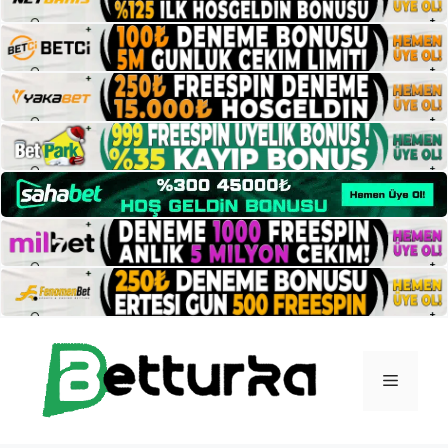
İçeriğe
atla
Menü