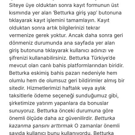
Siteye üye olduktan sonra kayıt formunun üst
kısmında yer alan ‘Betturka giriş yap’ butonuna
tıklayarak kayıt işlemini tamamlayın. Kayıt
olduktan sonra artık bilgilerinizi tekrar
vermenize gerek yoktur. Ancak daha sonra geri
dönmeniz durumunda ana sayfada yer alan
giriş butonuna tıklayarak kullanıcı adınızı ve
şifrenizi kullanabilirsiniz. Betturka Türkiye’de
mevcut olan canlı bahis platformlarından biridir.
Betturka eskimiş bahis pazarı nedeniyle hem
olumlu hem de olumsuz geri bildirimler almış bir
sitedir. Hizmetlerimizi haftalık veya aylık
taksitlerle ödeme seçeneği sunduğumuz gibi,
şirketimize yatırım yapanlara da bonuslar
sunuyoruz. Betturka önceki durumuna göre
önemli ölçüde daha az güvenilirdir.
Betturka
kazanma şansını arttırmak
O zamanlar önemli
sayıda kullanıcı bunu kullanıyordu. Betturka