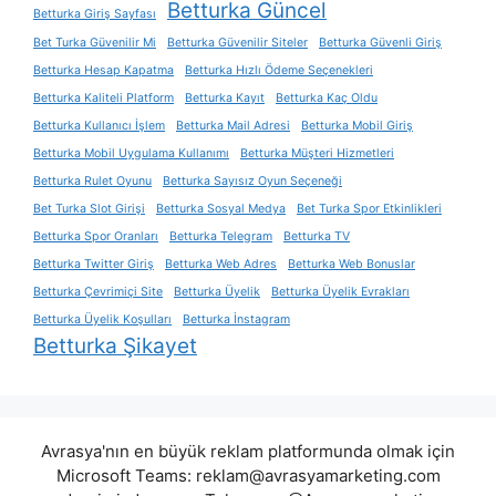
Betturka Güncel
Betturka Giriş Sayfası
Bet Turka Güvenilir Mi
Betturka Güvenilir Siteler
Betturka Güvenli Giriş
Betturka Hesap Kapatma
Betturka Hızlı Ödeme Seçenekleri
Betturka Kaliteli Platform
Betturka Kayıt
Betturka Kaç Oldu
Betturka Kullanıcı İşlem
Betturka Mail Adresi
Betturka Mobil Giriş
Betturka Mobil Uygulama Kullanımı
Betturka Müşteri Hizmetleri
Betturka Rulet Oyunu
Betturka Sayısız Oyun Seçeneği
Bet Turka Slot Girişi
Betturka Sosyal Medya
Bet Turka Spor Etkinlikleri
Betturka Spor Oranları
Betturka Telegram
Betturka TV
Betturka Twitter Giriş
Betturka Web Adres
Betturka Web Bonuslar
Betturka Çevrimiçi Site
Betturka Üyelik
Betturka Üyelik Evrakları
Betturka Üyelik Koşulları
Betturka İnstagram
Betturka Şikayet
Avrasya'nın en büyük reklam platformunda olmak için
Microsoft Teams:
reklam@avrasyamarketing.com