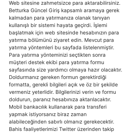
Web sitesine zahmetsizce para aktarabilirsiniz.
Betturka Güncel Giriş kapsamlı aramaya gerek
kalmadan para yatırmanıza olanak tanıyan
kullanışlı bir sistemi hayata geçirdi. İşlemi
başlatmak için web sitesinde hesabınızın para
yatırma bölümünü ziyaret edin. Mevcut para
yatırma yöntemleri bu sayfada listelenmiştir.
Para yatırma yönteminizi seçtikten sonra
müşteri destek ekibi para yatırma formu
sayfasında size yardımcı olmaya hazır olacaktır.
Doldurmanız gereken formun gerektirdiği
formatta, gerekli bilgileri açık ve öz bir şekilde
vermeniz yeterlidir. Bilgilerinizi verin ve formu
doldurun, paranız hesabınıza aktarılacaktır.
Mobil bankacılık kullanarak para transferi
yapmak istiyorsanız biraz zaman
alabileceğinden sabırlı olmanız gerekecektir.
Bahis faaliyetlerimizi Twitter üzerinden takip